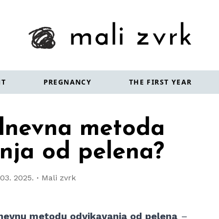
NT
PREGNANCY
THE FIRST YEAR
-dnevna metoda
nja od pelena?
 03. 2025.
Mali zvrk
nevnu metodu odvikavanja od pelena
–