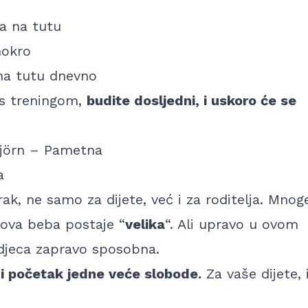
ba na tutu
mokro
a tutu dnevno
 s treningom,
budite dosljedni, i uskoro će se
jörn – Pametna
a
rak, ne samo za dijete, već i za roditelja. Mnog
hova beba postaje “
velika
“. Ali upravo u ovom
 djeca zapravo sposobna.
 i početak jedne veće slobode.
Za vaše dijete, 