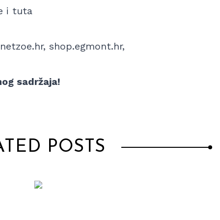
 i tuta
lanetzoe.hr, shop.egmont.hr,
nog sadržaja!
ATED POSTS