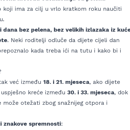
p koji ima za cilj u vrlo kratkom roku naučiti
u.
ri dana bez pelena, bez velikih izlazaka iz kuć
ete
. Neki roditelji odluče da dijete cijeli dan
repoznalo kada treba ići na tutu i kako bi i
?
etak već između
18. i 21. mjeseca
, ako dijete
e uspješno kreće između
30. i 33. mjeseca
, dok
e može otežati zbog snažnijeg otpora i
ti znakove spremnosti
: