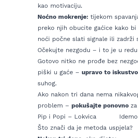
kao motivaciju.
Noćno mokrenje:
tijekom spavanja
preko njih obucite gaćice kako bi d
noći
počne slati signale ili zadrži
Očekujte nezgodu – i to je u redu
Gotovo nitko ne prođe bez nezgod
piški u gaće –
upravo to iskustv
suhog.
Ako nakon tri dana nema
nikakvo
problem –
pokušajte ponovno
za
Pip i Popi – Lokvica
Idemo
Što znači da je metoda uspjela?