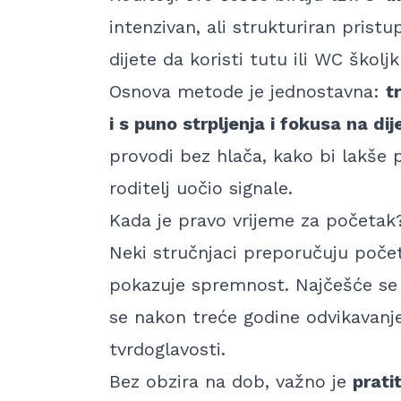
intenzivan, ali strukturiran pristu
dijete da koristi tutu ili WC školjk
Osnova metode je jednostavna:
t
i s puno strpljenja i fokusa na dij
provodi bez hlača, kako bi lakše p
roditelj uočio signale.
Kada je pravo vrijeme za početak
Neki stručnjaci preporučuju poč
pokazuje spremnost. Najčešće s
se nakon treće godine odvikavanj
tvrdoglavosti.
Bez obzira na dob, važno je
prati