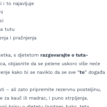
 i to najavljuje
ni
ci
na tutu
nja i pražnjenja
očetka, s djetetom
razgovarajte o tuta-
ćica, objasnite da se pelene uskoro više neće
čenje kako bi se naviklo da se sve “
to
” događa
ati –
ali zato pripremite rezervnu posteljinu,
 za kauč ili madrac, i puno strpljenja
.
koji brinu o djetetu (partner, baka, teta