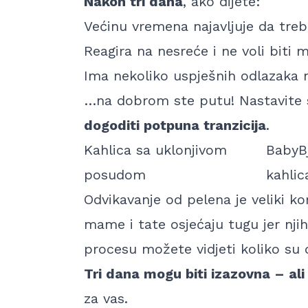
Nakon tri dana
, ako dijete:
Većinu vremena
najavljuje da tre
Reagira na nesreće
i ne voli biti 
Ima
nekoliko uspješnih odlazaka
n
…na dobrom ste putu!
Nastavite
dogoditi potpuna tranzicija
.
Kahlica sa uklonjivom
BabyB
posudom
kahlic
Odvikavanje od pelena je veliki ko
mame i tate osjećaju tugu jer nji
procesu možete vidjeti koliko su
Tri dana mogu biti izazovna – ali
za vas.