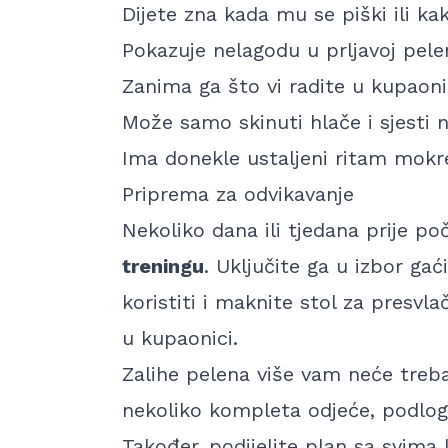
Dijete zna kada mu se piški ili kaki
Pokazuje nelagodu u prljavoj pele
Zanima ga što vi radite u kupaoni
Može samo skinuti hlače i sjesti 
Ima donekle ustaljeni ritam mokre
Priprema za odvikavanje
Nekoliko dana ili tjedana prije p
treningu
. Uključite ga u izbor ga
koristiti i maknite stol za presvla
u kupaonici.
Zalihe pelena više vam neće treb
nekoliko kompleta odjeće, podloge
Također, podijelite plan sa svima 