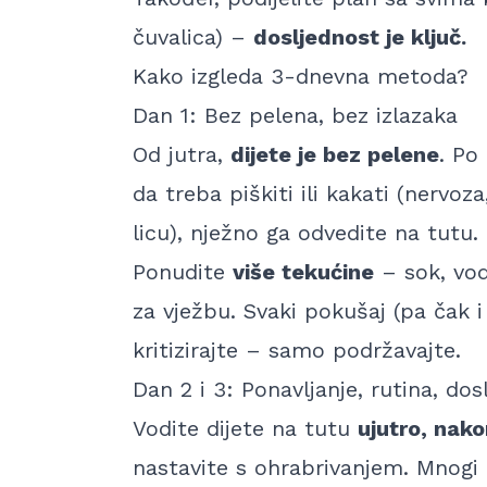
čuvalica) –
dosljednost je ključ.
Kako izgleda 3-dnevna metoda?
Dan 1: Bez pelena, bez izlazaka
Od jutra,
dijete je bez pelene
. Po
da treba piškiti ili kakati (
nervoza,
licu
), nježno ga odvedite na tutu.
Ponudite
više tekućine
– sok, vod
za vježbu. Svaki pokušaj (pa čak i
kritizirajte – samo podržavajte.
Dan 2 i 3: Ponavljanje, rutina, dos
Vodite dijete na tutu
ujutro, nakon
nastavite s ohrabrivanjem. Mnogi ro