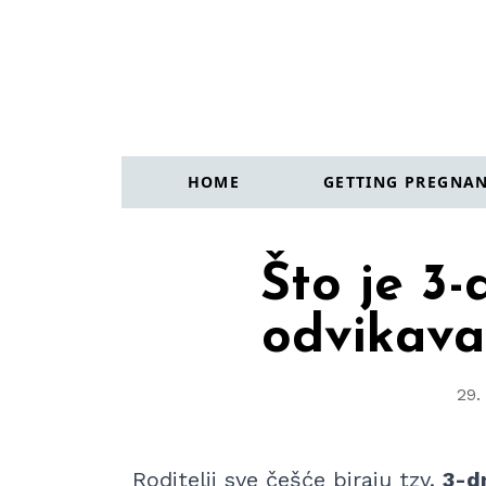
Idi na početnu stranicu
HOME
GETTING PREGNA
Što je 3
odvikava
29.
Roditelji sve češće biraju tzv.
3-d