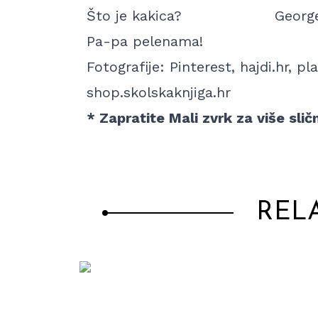
Što je kakica?
George
Pa-pa pelenama!
Fotografije:
Pinterest, hajdi.hr, p
shop.skolskaknjiga.hr
* Zapratite Mali zvrk za više slič
REL