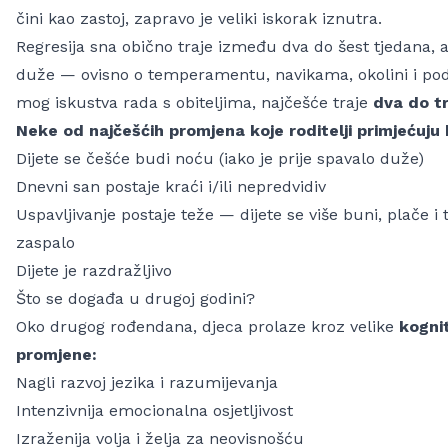
čini kao zastoj, zapravo je veliki iskorak iznutra.
Regresija sna obično traje između
dva do šest tjedana
, 
duže — ovisno o temperamentu, navikama, okolini i podr
mog iskustva rada s obiteljima, najčešće traje
dva do tr
Neke od najčešćih promjena koje roditelji primjećuju 
Dijete se češće budi noću (iako je prije spavalo duže)
Dnevni san postaje kraći i/ili nepredvidiv
Uspavljivanje postaje teže — dijete se više buni, plače i 
zaspalo
Dijete je razdražljivo
Što se događa u drugoj godini?
Oko drugog rođendana, djeca prolaze kroz velike
kogni
promjene:
Nagli razvoj jezika i razumijevanja
Intenzivnija emocionalna osjetljivost
Izraženija volja i želja za neovisnošću