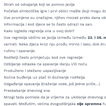
Strah od odvajanja koji se ponovo javlja
Početak simboličke igre i prvi oblici mašte (koji mogu do
Ove promjene su značajne, njihov mozak preko dana ob
informacija i kod djece se to često odrazi na san.
Kako izgleda regresija sna u ovoj dobi?
Ova regresija obično se javlja između između
22. i 26.
varirati. Neka djeca kroz nju prođu mirno i lako, dok 
rutinu i spavanje.
Roditelji često primjećuju kod ove regresije:
Odbijanje odlaska na spavanje danju i/ili noću
Produženo i otežano uspavljivanje
Noćna buđenja uz plač ili dozivanje roditelja
Odgađanje spavanja (traženje vode, još jedne priče…)
Preskakanje dnevnog sna
Mnogi tada pomisle da je vrijeme za ukidanje dnevnog o
spavati. Međutim, većina dvogodišnjaka
nije spremna
fu