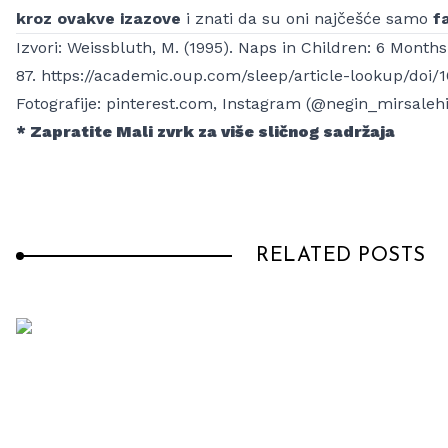
kroz ovakve izazove
i znati da su oni najčešće samo
f
Izvori:
Weissbluth, M. (1995). Naps in Children: 6 Months 
87.
https://academic.oup.com/sleep/article-lookup/doi/1
Fotografije:
pinterest.com, Instagram (@negin_mirsale
* Zapratite Mali zvrk za više sličnog sadržaja
RELATED POSTS