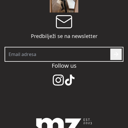
Predbilježi se na newsletter
Pošal
Follow us
Instagram
TikTok