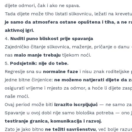
dijete odmori, čak i ako ne spava.
Tada dijete može tiho listati slikovnicu, ležati na krevet
je samo da atmosfera ostane opuštena i tiha, a ne ra
aktivnoj igri.
4.
Nuditi puno bliskost prije spavanja
Zajedničko čitanje slikovnica, maženje, pričanje o dan
nas
malo manje trebaju
tijekom noći.
5.
Podsjetnik: nije do tebe.
Regresije sna su
normalne faze
i nisu znak roditeljske 
jedne bitne činjenice:
ne možemo natjerati dijete da z
osigurati vrijeme i mjesto za odmor, a hoće li dijete zasp
naše moći.
Ovaj period može biti
izrazito iscrpljujuć
— ne samo za di
Spavanje u ovoj dobi nije samo biološka potreba — ono 
testiranje granica, komunikacija i razvoj.
Zato je jako bitno
ne težiti savršenstvu
, već bolje razu