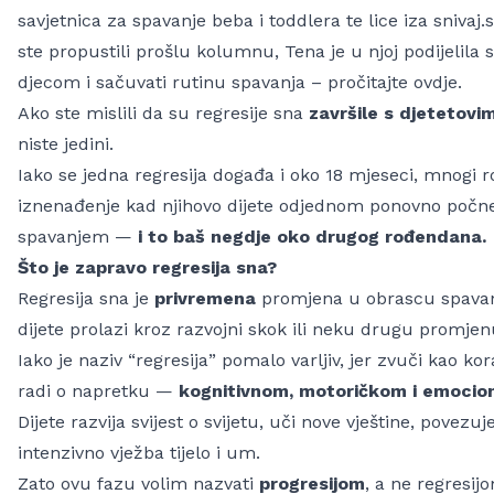
savjetnica za spavanje beba i toddlera te lice iza
snivaj.
ste propustili prošlu kolumnu, Tena je u njoj podijelila 
djecom i sačuvati rutinu spavanja –
pročitajte ovdje
.
Ako ste mislili da su regresije sna
završile s djetetov
niste jedini.
Iako se jedna regresija događa i oko
18 mjeseci
, mnogi ro
iznenađenje kad njihovo dijete odjednom ponovno počne
spavanjem —
i to baš negdje oko drugog rođendana.
Što je zapravo regresija sna?
Regresija sna je
privremena
promjena u obrascu spavanj
dijete prolazi kroz
razvojni skok ili neku drugu promjen
Iako je naziv “
regresija
” pomalo varljiv, jer zvuči kao ko
radi o napretku —
kognitivnom, motoričkom i emocio
Dijete razvija svijest o svijetu, uči nove vještine, povezuj
intenzivno vježba tijelo i um.
Zato ovu fazu volim nazvati
progresijom
, a ne regresij