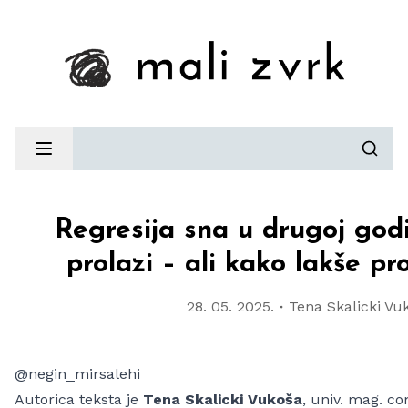
Idi na početnu stranicu
Otvori glavnu navigaciju
Regresija sna u drugoj godi
prolazi – ali kako lakše pr
28. 05. 2025.
Tena Skalicki Vu
@negin_mirsalehi
Autorica teksta je
Tena Skalicki Vukoša
, univ. mag. co