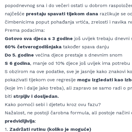
popodnevnog sna i do večeri ostati u dobrom raspolože
najčešće
prestaju spavati tijekom dana
razlikuje se o
čimbenicima poput pohađanja vrtića, zrelosti i navika 
Prema podacima:
Gotovo sva djeca s 3 godine
još uvijek trebaju dnevni
60% četverogodišnjaka
također spava danju
Do 5. godine
većina djece prestaje s dnevnim snom
S 6 godina
, manje od 10% djece još uvijek ima potreb
S obzirom na ove podatke, sve je jasnije kako znakovi k
pokazivati tijekom ove regresije
mogu izgledati kao iz
(koje im i dalje jako treba), ali zapravo se samo radi o p
biti
strpljiv i dosljedan.
Kako pomoći sebi i djetetu kroz ovu fazu?
Nažalost, ne postoji čarobna formula, ali postoje način
predvidljivija
:
1.
Zadržati rutinu (koliko je moguće)