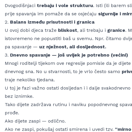
Dvogodišnjaci
trebaju i vole strukturu
. Isti (ili barem s
prije spavanja im pomaže da se osjećaju
sigurnije i mirn
2.
Balans između prisutnosti i granica
U ovoj dobi djeca traže
bliskost
, ali trebaju i
granice
. M
istovremeno ne popustiti baš u svemu. Npr. čitamo dvije s
pa spavanje —
uz nježnost, ali dosljednost.
3.
Dnevno spavanje — još uvijek je potrebno (većini)
Mnogi roditelji tijekom ove regresije pomisle da je dije
dnevnog sna. No u stvarnosti, to je vrlo često samo
priv
traje nekoliko tjedana.
U toj je fazi važno ostati dosljedan i i dalje svakodnev
bez iznimke.
Tako dijete zadržava rutinu i naviku popodnevnog spavan
prođe.
Ako dijete zaspi — odlično.
Ako ne zaspi, pokušaj ostati smirena i uvedi tzv.
“mirno 